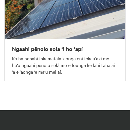
Ngaahi pēnolo sola ‘i ho ‘apí
Ko ha ngaahi fakamatala ‘aonga eni fekau‘aki mo
ho‘o ngaahi pēnolo solá mo e founga ke lahi taha ai
‘a e ‘aonga ‘e ma‘u mei aí.