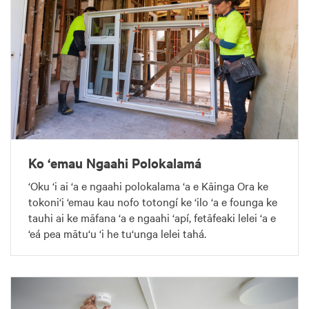
Ko ‘emau Ngaahi Polokalamá
‘Oku ‘i ai ‘a e ngaahi polokalama ‘a e Kāinga Ora ke
tokoni‘i ‘emau kau nofo totongí ke ‘ilo ‘a e founga ke
tauhi ai ke māfana ‘a e ngaahi ‘apí, fetāfeaki lelei ‘a e
‘eá pea mātu‘u ‘i he tu‘unga lelei tahá.