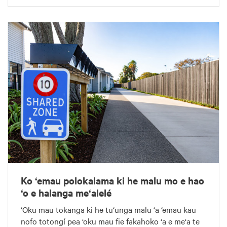
Ko ‘emau polokalama ki he malu mo e hao
‘o e halanga me‘alelé
‘Oku mau tokanga ki he tu‘unga malu ‘a ‘emau kau
nofo totongí pea ‘oku mau fie fakahoko ‘a e me‘a te