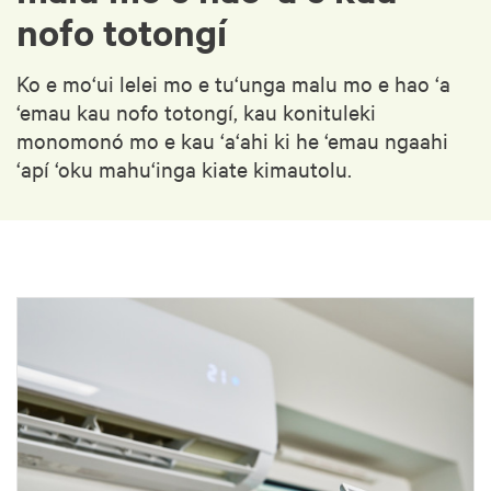
nofo totongí
Ko e mo‘ui lelei mo e tu‘unga malu mo e hao ‘a
‘emau kau nofo totongí, kau konituleki
monomonó mo e kau ‘a‘ahi ki he ‘emau ngaahi
‘apí ‘oku mahu‘inga kiate kimautolu.