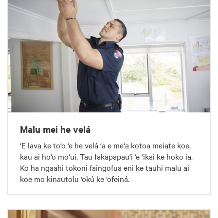
Malu mei he velá
‘E lava ke to‘o ‘e he velá ‘a e me‘a kotoa meiate koe,
kau ai ho‘o mo‘uí. Tau fakapapau‘i ‘e ‘ikai ke hoko ia.
Ko ha ngaahi tokoni faingofua eni ke tauhi malu ai
koe mo kinautolu ‘okú ke ‘ofeiná.