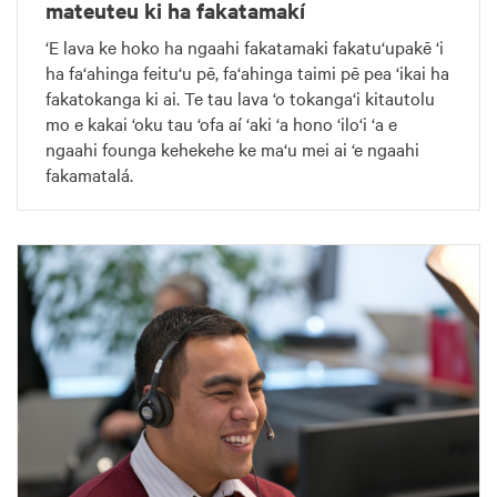
mateuteu ki ha fakatamakí
‘E lava ke hoko ha ngaahi fakatamaki fakatu‘upakē ‘i
ha fa‘ahinga feitu‘u pē, fa‘ahinga taimi pē pea ‘ikai ha
fakatokanga ki ai. Te tau lava ‘o tokanga‘i kitautolu
mo e kakai ‘oku tau ‘ofa aí ‘aki ‘a hono ‘ilo‘i ‘a e
ngaahi founga kehekehe ke ma‘u mei ai ‘e ngaahi
fakamatalá.