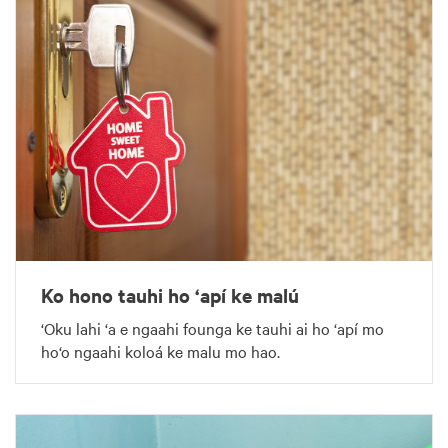
Ko hono tauhi ho ‘apí ke malú
‘Oku lahi ‘a e ngaahi founga ke tauhi ai ho ‘apí mo
ho‘o ngaahi koloá ke malu mo hao.