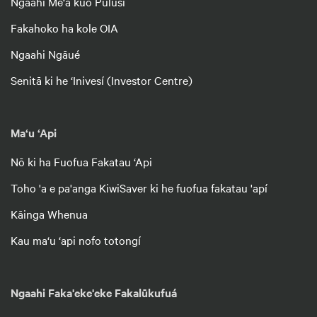
Ngaahi Me‘a kuo Pulusí
Fakahoko ha kole OIA
Ngaahi Ngāué
Senitā ki he ‘Inivesí (Investor Centre)
Ma‘u ‘Api
Nō ki ha Fuofua Fakatau ‘Api
Toho 'a e pa'anga KiwiSaver ki he fuofua fakatau 'apí
Kāinga Whenua
Kau ma‘u ‘api nofo totongí
Ngaahi Faka'eke'eke Fakalūkufuá