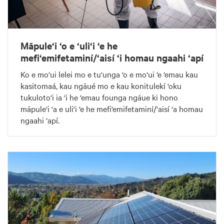
Māpule‘i ‘o e ‘uli‘i ‘e he
mefi‘emifetaminí/‘aisí ‘i homau ngaahi ‘apí
Ko e mo‘ui lelei mo e tu‘unga ‘o e mo‘ui ‘e ‘emau kau
kasitomaá, kau ngāué mo e kau konitulekí ‘oku
tukuloto‘i ia ‘i he ‘emau founga ngāue ki hono
māpule‘i ‘a e uli‘i ‘e he mefi‘emifetaminí/‘aisí ‘a homau
ngaahi ‘apí.