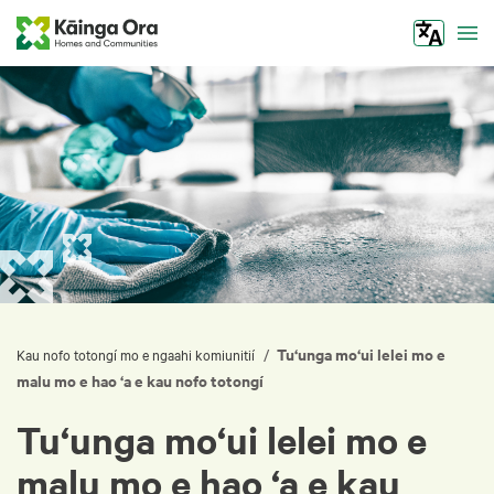
Tog
Tu‘unga mo‘ui lelei mo e
/
Kau nofo totongí mo e ngaahi komiunitií
malu mo e hao ‘a e kau nofo totongí
Tu‘unga mo‘ui lelei mo e
malu mo e hao ‘a e kau