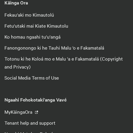
Kāinga Ora
Fekau‘aki mo Kimautolú
Fetu‘utaki mai Kiate Kimautolu
Ko homau ngaahi tu‘u‘angá
Fanongonongo ki he Tauhi Malu ‘o e Fakamatalá
Totonu ki he Koloá mo e Malu ‘a e Fakamatalá (Copyright
and Privacy)
Social Media Terms of Use
Ngaahi Fehokotaki'anga Vavé
MyKāingaOra
Tenant help and support