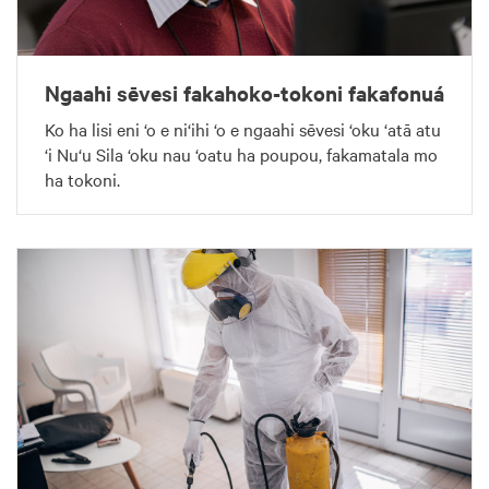
Ngaahi sēvesi fakahoko-tokoni fakafonuá
Ko ha lisi eni ‘o e ni‘ihi ‘o e ngaahi sēvesi ‘oku ‘atā atu
‘i Nu‘u Sila ‘oku nau ‘oatu ha poupou, fakamatala mo
ha tokoni.