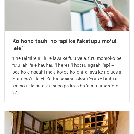
Ko hono tauhi ho ‘apí ke fakatupu mo‘ui
leleí
‘I he taimi ‘e ni‘ihi ‘e lava ke fu‘u vela, fu‘u momoko pe
fu‘u lahi ‘a e hauhau ‘i he ‘ea ‘i hotau ngaahi ‘apí –
pea ko e ngaahi me‘a kotoa ko ‘ení ‘e lava ke ne uesia
‘etau mo‘ui leleí. Ko ha ngaahi tokoni ‘eni ke tauhi ai
ke mo‘ui lelei tatau ai pē pe ko e hā ‘a e tu‘unga ‘o e
‘eá.