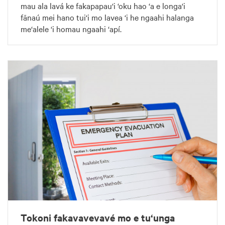
mau ala lavá ke fakapapau‘i ‘oku hao ‘a e longa‘i
fānaú mei hano tui‘i mo lavea ‘i he ngaahi halanga
me‘alele ‘i homau ngaahi ‘apí.
Tokoni fakavavevavé mo e tu‘unga