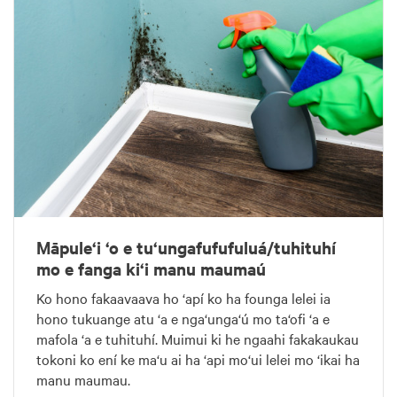
Māpule‘i ‘o e tu‘ungafufufuluá/tuhituhí
mo e fanga ki‘i manu maumaú
Ko hono fakaavaava ho ‘apí ko ha founga lelei ia
hono tukuange atu ‘a e nga‘unga‘ú mo ta‘ofi ‘a e
mafola ‘a e tuhituhí. Muimui ki he ngaahi fakakaukau
tokoni ko ení ke ma‘u ai ha ‘api mo‘ui lelei mo ‘ikai ha
manu maumau.