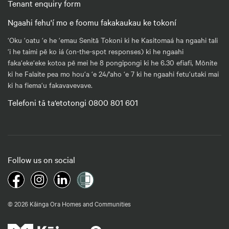
Tenant enquiry form
Ngaahi fehu'í mo e foomu fakakaukau ke tokoní
‘Oku ‘oatu ‘e he ‘emau Senitā Tokoni ki he Kasitomaá ha ngaahi tali
‘i he taimi pē ko iá (on-the-spot responses) ki he ngaahi
faka‘eke‘eke kotoa pē mei he 8 pongipongi ki he 6.30 efiafi, Mōnite
ki he Falaite pea mo hou‘a ‘e 24/'aho ‘e 7 ki he ngaahi fetu‘utaki mai
ki ha fiema‘u fakavavevave.
Telefoni tā ta‘etotongi 0800 801 601
Follow us on social
© 2026 Kāinga Ora Homes and Communities