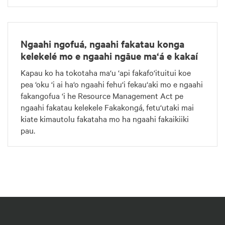
Ngaahi ngofuá, ngaahi fakatau konga
kelekelé mo e ngaahi ngāue ma‘á e kakaí
Kapau ko ha tokotaha ma‘u ‘api fakafo‘ituitui koe
pea ‘oku ‘i ai ha‘o ngaahi fehu‘i fekau‘aki mo e ngaahi
fakangofua ‘i he Resource Management Act pe
ngaahi fakatau kelekele Fakakongá, fetu‘utaki mai
kiate kimautolu fakataha mo ha ngaahi fakaikiiki
pau.