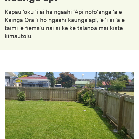
Kapau ‘oku ‘i ai ha ngaahi ‘Api nofo‘anga ‘a e
Kāinga Ora ‘i ho ngaahi kaungā‘apí, ‘e ‘i ai ‘a e
taimi ‘e fiema‘u nai ai ke ke talanoa mai kiate
kimautolu.