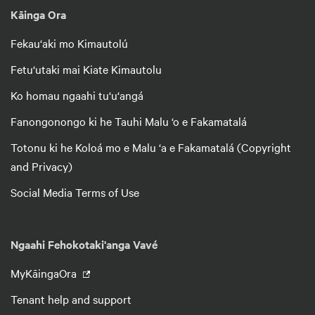
Kāinga Ora
Fekau‘aki mo Kimautolú
Fetu‘utaki mai Kiate Kimautolu
Ko homau ngaahi tu‘u‘angá
Fanongonongo ki he Tauhi Malu ‘o e Fakamatalá
Totonu ki he Koloá mo e Malu ‘a e Fakamatalá (Copyright
and Privacy)
Social Media Terms of Use
Ngaahi Fehokotaki'anga Vavé
MyKāingaOra
Tenant help and support