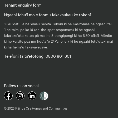
Tenant enquiry form
Ngaahi fehu'í mo e foomu fakakaukau ke tokoní
‘Oku ‘oatu ‘e he ‘emau Senitā Tokoni ki he Kasitomaá ha ngaahi tali
‘i he taimi pē ko iá (on-the-spot responses) ki he ngaahi
faka‘eke‘eke kotoa pē mei he 8 pongipongi ki he 6.30 efiafi, Mōnite
ki he Falaite pea mo hou‘a ‘e 24/'aho ‘e 7 ki he ngaahi fetu‘utaki mai
ki ha fiema‘u fakavavevave.
Telefoni tā ta‘etotongi 0800 801 601
Follow us on social
© 2026 Kāinga Ora Homes and Communities