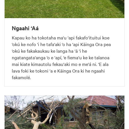
Ngaahi ‘Aá
Kapau ko ha tokotaha ma‘u ‘api fakafo‘ituitui koe
‘okú ke nofo ‘i he tafa‘aki ‘o ha ‘api Kāinga Ora pea
‘okú ke fakakaukau ke langa ha ‘ā ‘i he
ngatangata‘anga ‘o e ‘apí, ‘e fiema‘u ke ke talanoa
mai kiate kimautolu fekau‘aki mo e me‘á ni. ‘E ala
lava foki ke tokoni ‘a e Kāinga Ora ki he ngaahi
fakamolé.