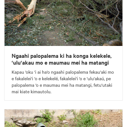
Ngaahi palopalema ki ha konga kelekele,
‘ulu‘akau mo e maumau meí ha matangi
Kapau ‘oku ‘i ai ha‘o ngaahi palopalema fekau‘aki mo
e fakalelei‘i ‘o e kelekelé, fakalelei‘i ‘o e ‘ulu‘akaú, pe
palopalema ‘o e maumau mei ha matangi, fetu‘utaki
mai kiate kimautolu.