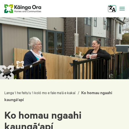
Tog
Ko homau ngaahi
/
Langa ‘i he feitu‘u ‘i koló mo e fale ma‘á e kakaí
kaungā‘apí
Ko homau ngaahi
kaungā‘apí