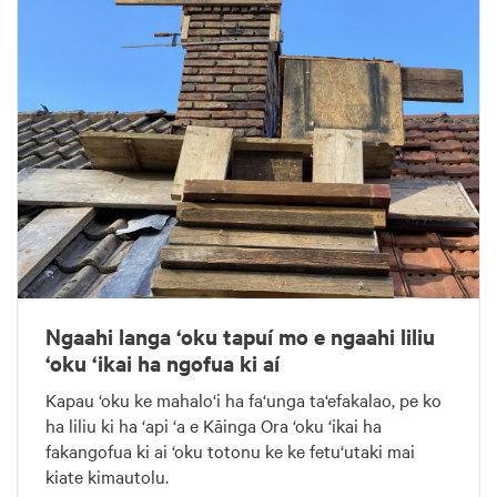
Ngaahi langa ‘oku tapuí mo e ngaahi liliu
‘oku ‘ikai ha ngofua ki aí
Kapau ‘oku ke mahalo‘i ha fa‘unga ta‘efakalao, pe ko
ha liliu ki ha ‘api ‘a e Kāinga Ora ‘oku ‘ikai ha
fakangofua ki ai ‘oku totonu ke ke fetu‘utaki mai
kiate kimautolu.