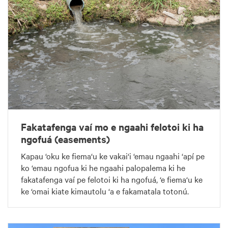
Fakatafenga vaí mo e ngaahi felotoi ki ha
ngofuá (easements)
Kapau ‘oku ke fiema‘u ke vakai‘i ‘emau ngaahi ‘apí pe
ko ‘emau ngofua ki he ngaahi palopalema ki he
fakatafenga vaí pe felotoi ki ha ngofuá, ‘e fiema‘u ke
ke ‘omai kiate kimautolu ‘a e fakamatala totonú.