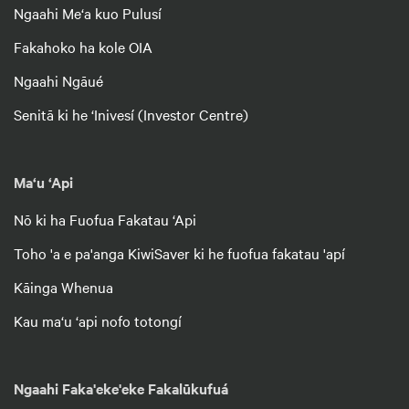
Ngaahi Me‘a kuo Pulusí
Fakahoko ha kole OIA
Ngaahi Ngāué
Senitā ki he ‘Inivesí (Investor Centre)
Ma‘u ‘Api
Nō ki ha Fuofua Fakatau ‘Api
Toho 'a e pa'anga KiwiSaver ki he fuofua fakatau 'apí
Kāinga Whenua
Kau ma‘u ‘api nofo totongí
Ngaahi Faka'eke'eke Fakalūkufuá