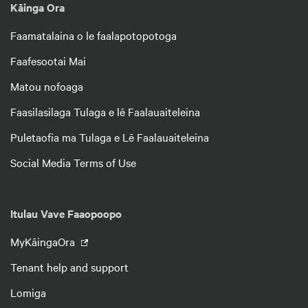
Kāinga Ora
Faamatalaina o le faalapotopotoga
Faafesootai Mai
Matou nofoaga
Faasilasilaga Tulaga e lē Faalauaiteleina
Puletaofia ma Tulaga e Lē Faalauaiteleina
Social Media Terms of Use
Itulau Vave Faaopoopo
MyKāingaOra
Tenant help and support
Lomiga