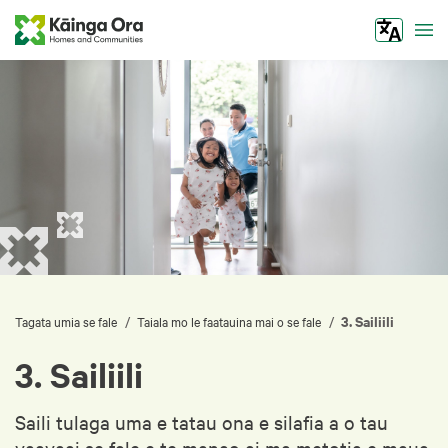
Tog
3. Sailiili
/
/
Tagata umia se fale
Taiala mo le faatauina mai o se fale
3. Sailiili
Saili tulaga uma e tatau ona e silafia a o tau
vaavaai se fale e te manao ai ma metotia e maua