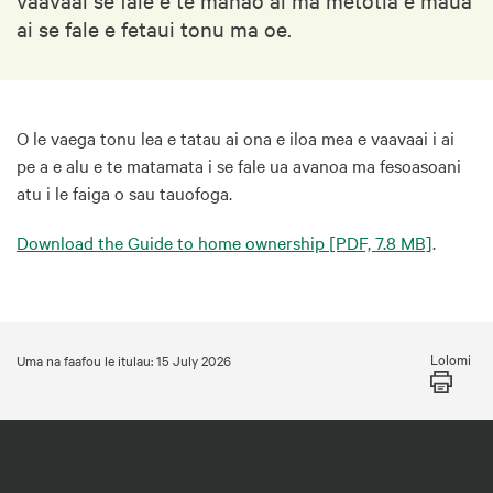
ai se fale e fetaui tonu ma oe.
O le vaega tonu lea e tatau ai ona e iloa mea e vaavaai i ai
pe a e alu e te matamata i se fale ua avanoa ma fesoasoani
atu i le faiga o sau tauofoga.
Download the Guide to home ownership
[PDF, 7.8 MB]
.
Lolomi
Uma na faafou le itulau: 15 July 2026